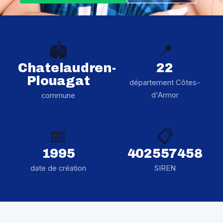
🏟️
📍
Chatelaudren-
22
Plouagat
département Côtes-
d'Armor
commune
📅
📋
1995
402557458
date de création
SIREN