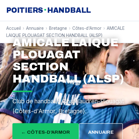
·
POITIERS
HANDBALL
Accueil
›
Annuaire
›
Bretagne
›
Côtes-d'Armor
›
AMICALE
LAIQUE PLOUAGAT SECTION HANDBALL (ALSP)
AMICALE LAIQUE
PLOUAGAT
SECTION
HANDBALL (ALSP)
Club de handball à Chatelaudren-Plouagat
(Côtes-d'Armor, Bretagne).
← CÔTES-D'ARMOR
ANNUAIRE