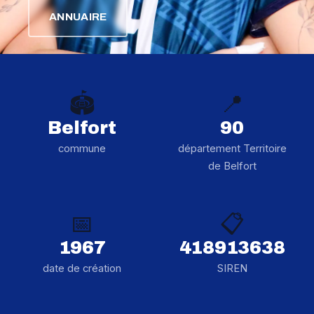
ANNUAIRE
🏟️
📍
Belfort
90
commune
département Territoire
de Belfort
📅
📋
1967
418913638
date de création
SIREN