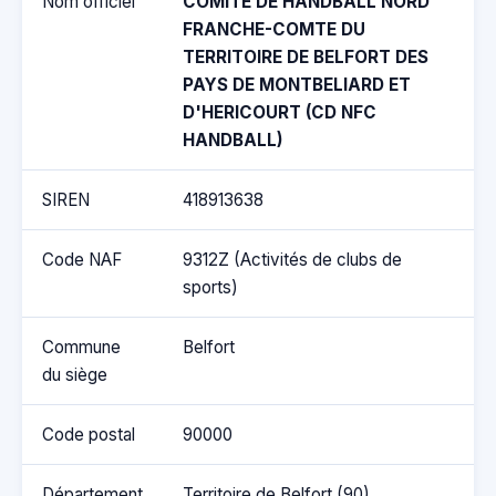
Nom officiel
COMITE DE HANDBALL NORD
FRANCHE-COMTE DU
TERRITOIRE DE BELFORT DES
PAYS DE MONTBELIARD ET
D'HERICOURT (CD NFC
HANDBALL)
SIREN
418913638
Code NAF
9312Z (Activités de clubs de
sports)
Commune
Belfort
du siège
Code postal
90000
Département
Territoire de Belfort (90)