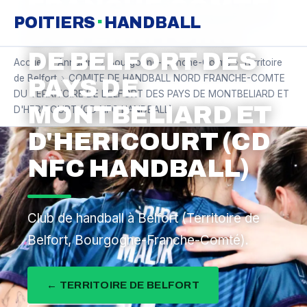
FRANCHE-COMTE
·
POITIERS
HANDBALL
DU TERRITOIRE
DE BELFORT DES
Accueil
›
Annuaire
›
Bourgogne-Franche-Comté
›
Territoire
de Belfort
›
COMITE DE HANDBALL NORD FRANCHE-COMTE
PAYS DE
DU TERRITOIRE DE BELFORT DES PAYS DE MONTBELIARD ET
MONTBELIARD ET
D'HERICOURT (CD NFC HANDBALL)
D'HERICOURT (CD
NFC HANDBALL)
Club de handball à Belfort (Territoire de
Belfort, Bourgogne-Franche-Comté).
← TERRITOIRE DE BELFORT