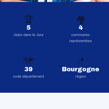
🏆
🏘️
5
4
clubs dans le Jura
communes
représentées
🗺️
📍
39
Bourgogne
code département
région