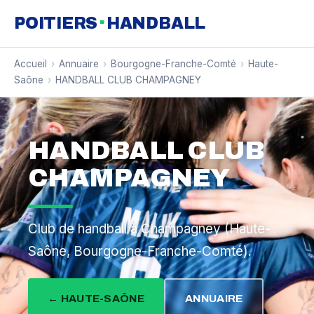
·
POITIERS
HANDBALL
Accueil
›
Annuaire
›
Bourgogne-Franche-Comté
›
Haute-
Saône
›
HANDBALL CLUB CHAMPAGNEY
HANDBALL CLUB
CHAMPAGNEY
Club de handball à Champagney (Haute-
Saône, Bourgogne-Franche-Comté).
← HAUTE-SAÔNE
ANNUAIRE