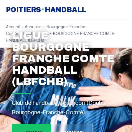
·
POITIERS
HANDBALL
Accueil
›
Annuaire
›
Bourgogne-Franche-
LIGUE
Comté
›
Doubs
›
LIGUE BOURGOGNE FRANCHE COMTE
HANDBALL (LBFCHB)
BOURGOGNE
FRANCHE COMTE
HANDBALL
(LBFCHB)
Club de handball à Besancon (Doubs,
Bourgogne-Franche-Comté).