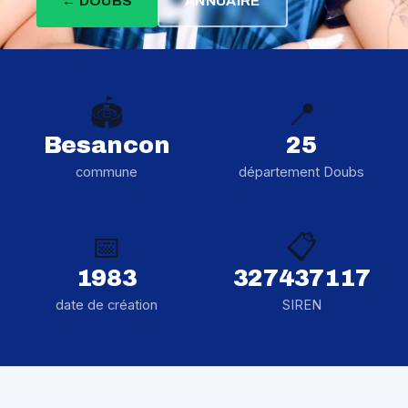
← DOUBS
ANNUAIRE
🏟️
📍
Besancon
25
commune
département Doubs
📅
📋
1983
327437117
date de création
SIREN