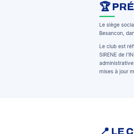
🏆 PR
Le siège soci
Besancon, dan
Le club est r
SIRENE de l'I
administrative
mises à jour 
📍 LE