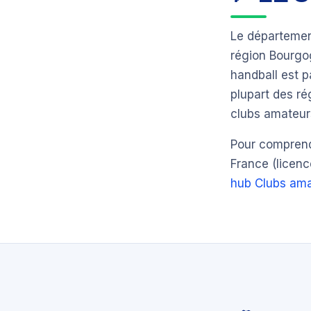
Le départeme
région Bourg
handball est 
plupart des ré
clubs amateurs
Pour comprendr
France (licenc
hub Clubs ama