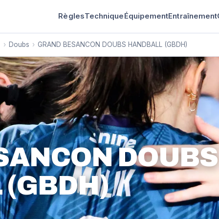
Règles
Technique
Équipement
Entraînement
é
›
Doubs
›
GRAND BESANCON DOUBS HANDBALL (GBDH)
SANCON DOUBS
 (GBDH)