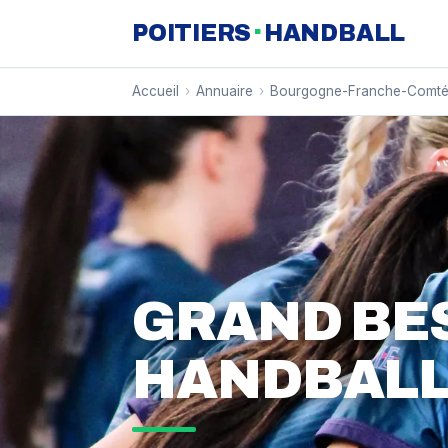
·
POITIERS
HANDBALL
Accueil
›
Annuaire
›
Bourgogne-Franche-Comt
GRAND BE
HANDBALL