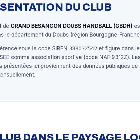
ÉSENTATION DU CLUB
al de
GRAND BESANCON DOUBS HANDBALL (GBDH)
es
s le département du Doubs (région Bourgogne-Franche
éférencé sous le code SIREN
388032542
et figure dans le
NSEE comme association sportive (code NAF 9312Z). Les
s présentées ici proviennent des données publiques de 
mensuellement.
 CLUB DANS LE PAYSAGE L