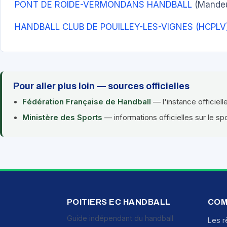
PONT DE ROIDE-VERMONDANS HANDBALL
(Mandeu
HANDBALL CLUB DE POUILLEY-LES-VIGNES (HCPLV
Pour aller plus loin — sources officielles
Fédération Française de Handball
— l'instance officiell
Ministère des Sports
— informations officielles sur le sp
POITIERS EC HANDBALL
COM
Guide indépendant du handball
Les r