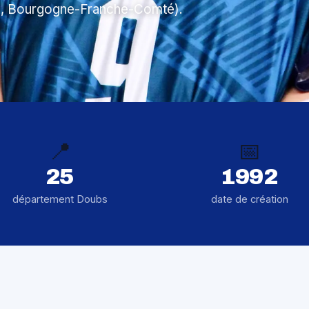
s, Bourgogne-Franche-Comté).
📍
📅
25
1992
département Doubs
date de création