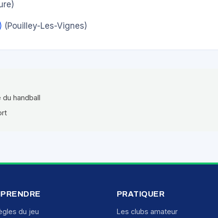
re)
)
(Pouilley-Les-Vignes)
e du handball
ort
PRENDRE
PRATIQUER
ègles du jeu
Les clubs amateur