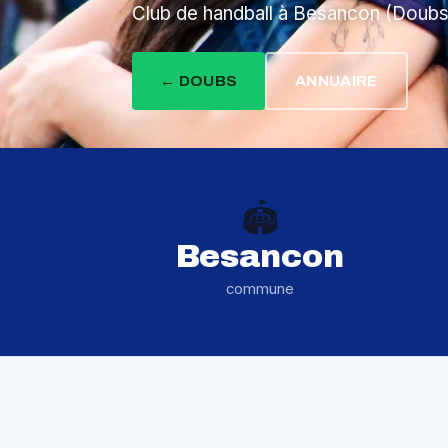
Club de handball à Besancon (Doub
← DOUBS
ANNUAIRE
🏟️
Besancon
commune