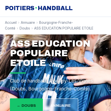
·
POITIERS
HANDBALL
Accueil
›
Annuaire
›
Bourgogne-Franche-
Comté
›
Doubs
›
ASS EDUCATION POPULAIRE ETOILE
ASS EDUCATION
POPULAIRE
ETOILE
Club de handball à Pouilley-Les-Vignes
(Doubs, Bourgogne-Franche-Comté).
← DOUBS
ANNUAIRE