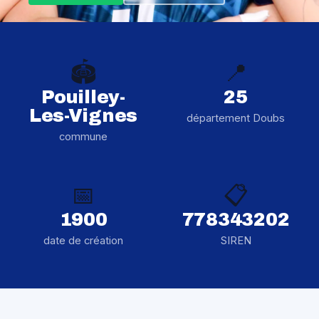
🏟️
📍
Pouilley-
25
Les-Vignes
département Doubs
commune
📅
📋
1900
778343202
date de création
SIREN