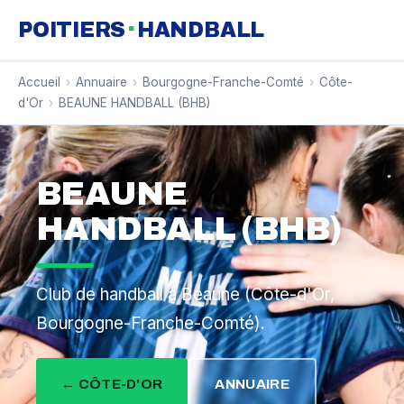
·
POITIERS
HANDBALL
Accueil
›
Annuaire
›
Bourgogne-Franche-Comté
›
Côte-
d'Or
›
BEAUNE HANDBALL (BHB)
BEAUNE
HANDBALL (BHB)
Club de handball à Beaune (Côte-d'Or,
Bourgogne-Franche-Comté).
← CÔTE-D'OR
ANNUAIRE