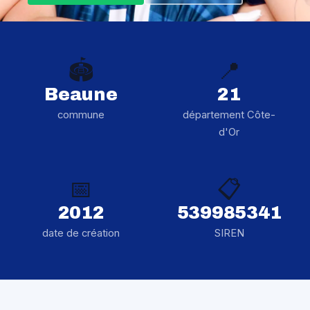
🏟️
📍
Beaune
21
commune
département Côte-
d'Or
📅
📋
2012
539985341
date de création
SIREN