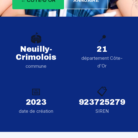
← CÔTE-D'OR
ANNUAIRE
🏟️
📍
Neuilly-
21
Crimolois
département Côte-
d'Or
commune
📅
📋
2023
923725279
date de création
SIREN