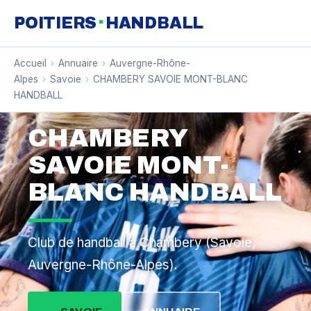
·
POITIERS
HANDBALL
Accueil
›
Annuaire
›
Auvergne-Rhône-
Alpes
›
Savoie
›
CHAMBERY SAVOIE MONT-BLANC
HANDBALL
CHAMBERY
SAVOIE MONT-
BLANC HANDBALL
Club de handball à Chambery (Savoie,
Auvergne-Rhône-Alpes).