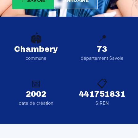
← SAVOIE
ANNUAIRE
🏟️
📍
Chambery
73
commune
département Savoie
📅
📋
2002
441751831
date de création
SIREN