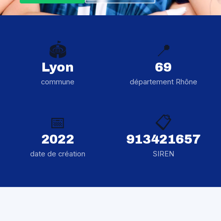
🏟️
📍
Lyon
69
commune
département Rhône
📅
📋
2022
913421657
date de création
SIREN