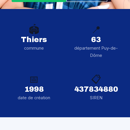
🏟️
📍
Thiers
63
commune
département Puy-de-
Dôme
📅
📋
1998
437834880
date de création
SIREN