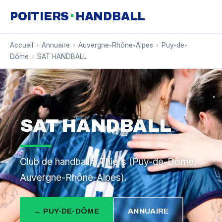
·
POITIERS
HANDBALL
Accueil
›
Annuaire
›
Auvergne-Rhône-Alpes
›
Puy-de-
Dôme
›
SAT HANDBALL
SAT HANDBALL
Club de handball à Thiers (Puy-de-Dôme,
Auvergne-Rhône-Alpes).
← PUY-DE-DÔME
ANNUAIRE