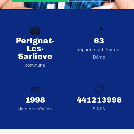
🏟️
📍
Perignat-
63
Les-
département Puy-de-
Sarlieve
Dôme
commune
📅
📋
1998
441213998
date de création
SIREN