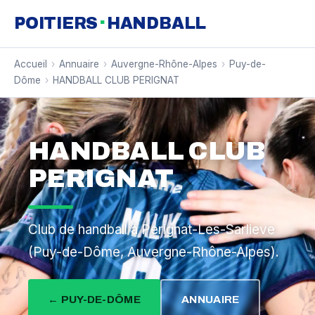
·
POITIERS
HANDBALL
Accueil
›
Annuaire
›
Auvergne-Rhône-Alpes
›
Puy-de-
Dôme
›
HANDBALL CLUB PERIGNAT
HANDBALL CLUB
PERIGNAT
Club de handball à Perignat-Les-Sarlieve
(Puy-de-Dôme, Auvergne-Rhône-Alpes).
← PUY-DE-DÔME
ANNUAIRE