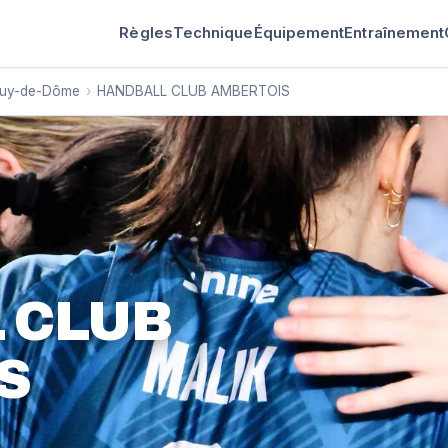
Règles
Technique
Équipement
Entraînement
uy-de-Dôme
›
HANDBALL CLUB AMBERTOIS
 CLUB
S