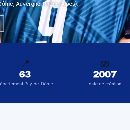
-Dôme, Auvergne-Rhône-Alpes).
📍
📅
63
2007
épartement Puy-de-Dôme
date de création