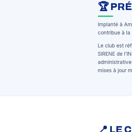
🏆 PR
Implanté à Am
contribue à l
Le club est r
SIRENE de l'I
administrative
mises à jour 
📍 LE