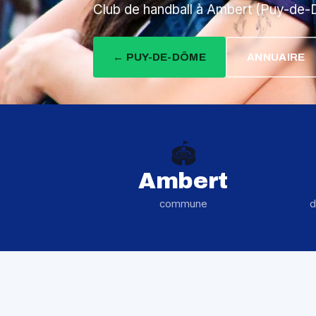
Club de handball à Ambert (Puy-de
← PUY-DE-DÔME
ANNUAIRE
🏟️
Ambert
commune
d