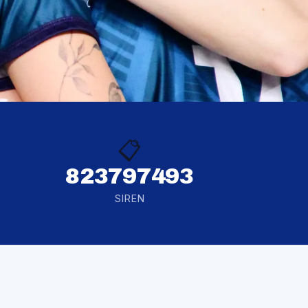
📋
823797493
SIREN