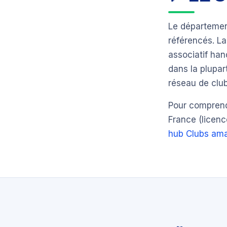
Le départeme
référencés. L
associatif ha
dans la plupar
réseau de club
Pour comprendr
France (licenc
hub Clubs ama