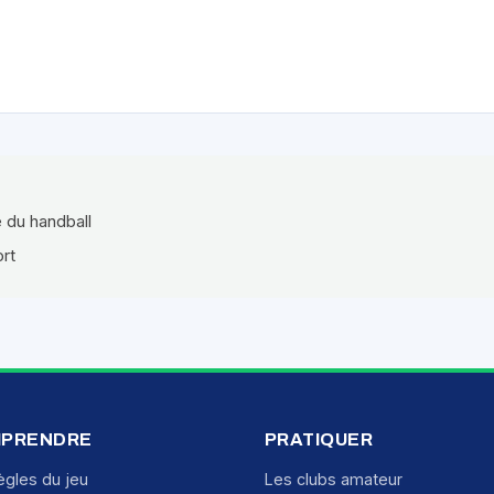
e du handball
ort
PRENDRE
PRATIQUER
ègles du jeu
Les clubs amateur