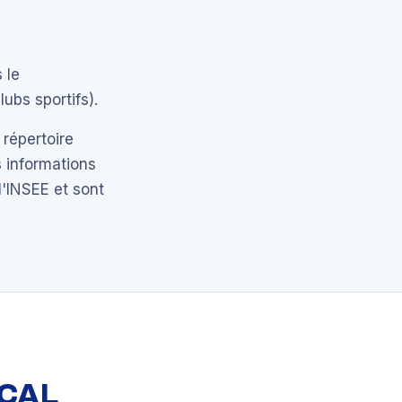
 le
ubs sportifs).
 répertoire
 informations
l'INSEE et sont
OCAL