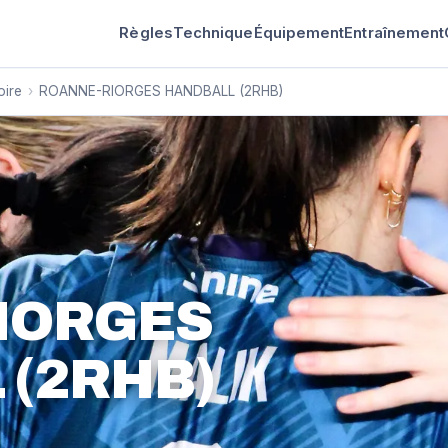
Règles
Technique
Équipement
Entraînement
oire
›
ROANNE-RIORGES HANDBALL (2RHB)
IORGES
 (2RHB)