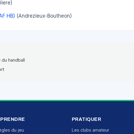
iere)
AF HB)
(Andrezieux-Boutheon)
e du handball
ort
PRENDRE
PRATIQUER
ègles du jeu
Les clubs amateur