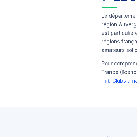
Le départeme
région Auver
est particuli
régions frança
amateurs solid
Pour comprendr
France (licenc
hub Clubs ama