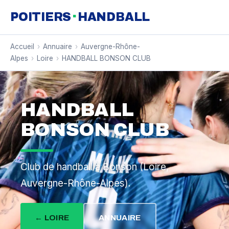
·
POITIERS
HANDBALL
Accueil
›
Annuaire
›
Auvergne-Rhône-
Alpes
›
Loire
›
HANDBALL BONSON CLUB
HANDBALL
BONSON CLUB
Club de handball à Bonson (Loire,
Auvergne-Rhône-Alpes).
← LOIRE
ANNUAIRE