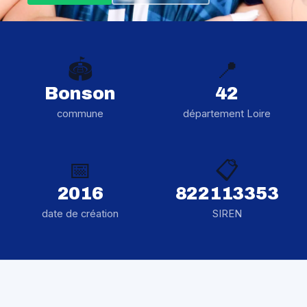
🏟️
📍
Bonson
42
commune
département Loire
📅
📋
2016
822113353
date de création
SIREN