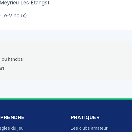
Meyrieu-Les-Etangs)
-Le-Vinoux)
e du handball
ort
PRENDRE
PRATIQUER
ègles du jeu
Les clubs amateur