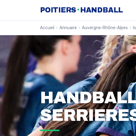
·
POITIERS
HANDBALL
Accueil
›
Annuaire
›
Auvergne-Rhône-Alpes
›
I
HANDBALL
SERRIERE