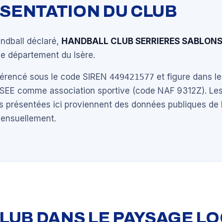
ÉSENTATION DU CLUB
andball déclaré,
HANDBALL CLUB SERRIERES SABLON
le département du Isère.
éférencé sous le code SIREN
449421577
et figure dans le
NSEE comme association sportive (code NAF 9312Z). Les
s présentées ici proviennent des données publiques de 
mensuellement.
 CLUB DANS LE PAYSAGE L