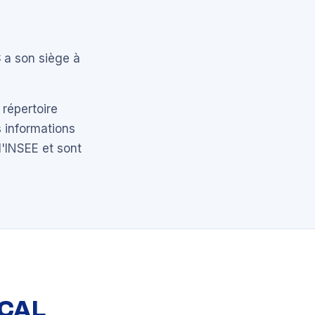
S
a son siège à
 répertoire
 informations
l'INSEE et sont
OCAL