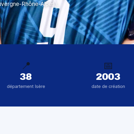
Auvergne-Rhône-Alpes).
📍
📅
38
2003
département Isère
date de création