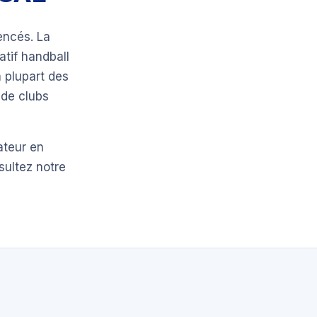
encés. La
atif handball
 plupart des
 de clubs
ateur en
sultez notre