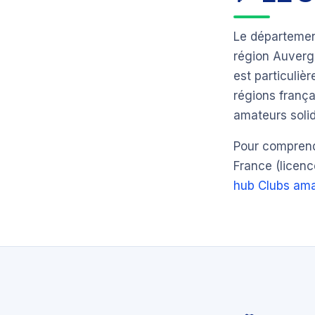
Le départeme
région Auver
est particuli
régions frança
amateurs solid
Pour comprendr
France (licenc
hub Clubs ama