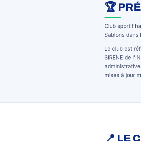
🏆 PR
Club sportif h
Sablons dans 
Le club est r
SIRENE de l'I
administrative
mises à jour 
📍 LE