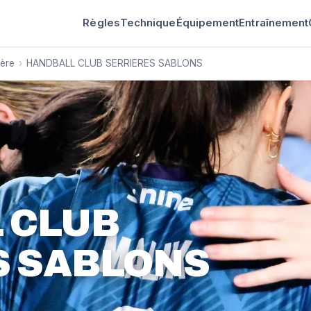
Règles
Technique
Équipement
Entraînement
sère
›
HANDBALL CLUB SERRIERES SABLONS
 CLUB
S SABLONS