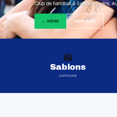
Club de handball à Sablons (Isère, 
← ISÈRE
ANNUAIRE
🏟️
Sablons
commune