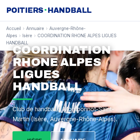
·
POITIERS
HANDBALL
Accueil
›
Annuaire
›
Auvergne-Rhône-
Alpes
›
Isère
›
COORDINATION RHONE ALPES LIGUES
HANDBALL
COORDINATION
RHONE ALPES
LIGUES
HANDBALL
Club de handball à Montbonnot-Saint-
Martin (Isère, Auvergne-Rhône-Alpes).