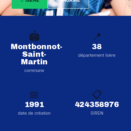
← ISÈRE
ANNUAIRE
🏟️
📍
Montbonnot-
38
Saint-
département Isère
Martin
commune
📅
📋
1991
424358976
date de création
SIREN