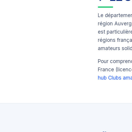
Le départeme
région Auver
est particuli
régions frança
amateurs solid
Pour comprendr
France (licenc
hub Clubs ama