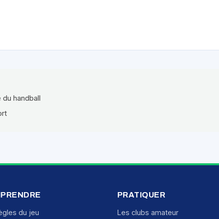
e du handball
ort
PRENDRE
PRATIQUER
ègles du jeu
Les clubs amateur