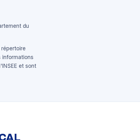
artement du
 répertoire
 informations
l'INSEE et sont
OCAL