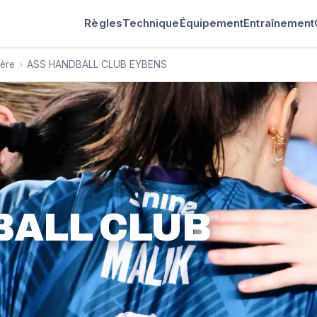
Règles
Technique
Équipement
Entraînement
sère
›
ASS HANDBALL CLUB EYBENS
BALL CLUB