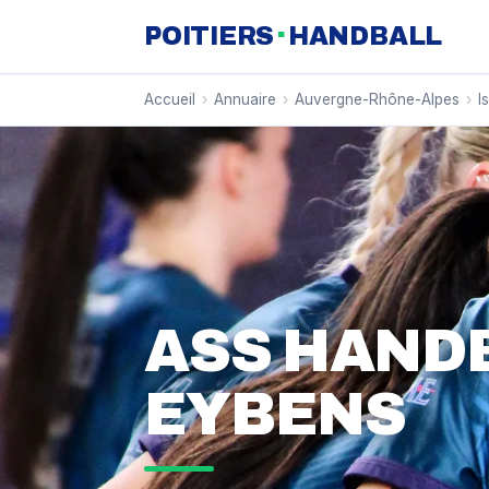
·
POITIERS
HANDBALL
Accueil
›
Annuaire
›
Auvergne-Rhône-Alpes
›
I
ASS HAND
EYBENS