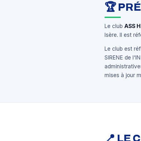
🏆 PR
Le club
ASS 
Isère. Il est r
Le club est r
SIRENE de l'I
administrative
mises à jour 
📍 LE