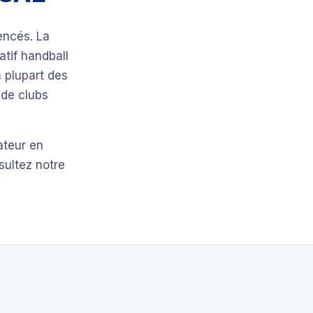
encés. La
atif handball
 plupart des
 de clubs
ateur en
sultez notre