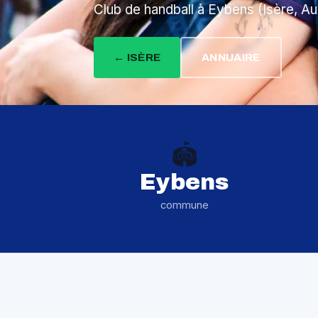
Club de handball à Eybens (Isère, 
← ISÈRE
ANNUAIRE
🏟️
Eybens
commune