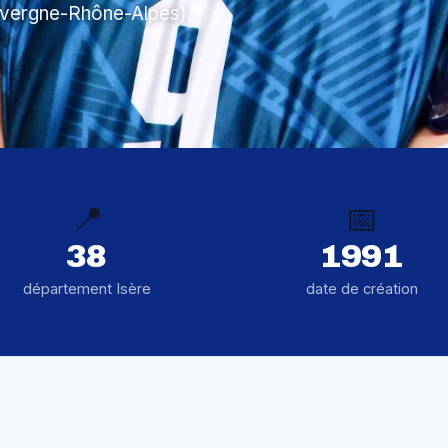
Auvergne-Rhône-Alpes).
📍
📅
38
1991
département Isère
date de création