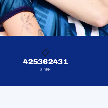
📋
425362431
SIREN