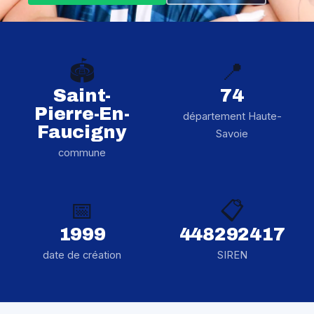
🏟️
📍
Saint-
74
Pierre-En-
département Haute-
Faucigny
Savoie
commune
📅
📋
1999
448292417
date de création
SIREN