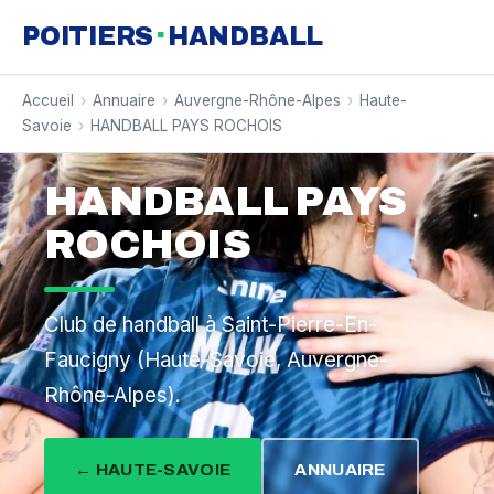
·
POITIERS
HANDBALL
Accueil
›
Annuaire
›
Auvergne-Rhône-Alpes
›
Haute-
Savoie
›
HANDBALL PAYS ROCHOIS
HANDBALL PAYS
ROCHOIS
Club de handball à Saint-Pierre-En-
Faucigny (Haute-Savoie, Auvergne-
Rhône-Alpes).
← HAUTE-SAVOIE
ANNUAIRE