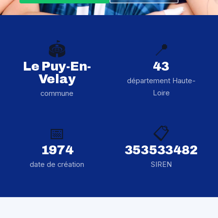
🏟️
📍
Le Puy-En-
43
Velay
département Haute-
Loire
commune
📅
📋
1974
353533482
date de création
SIREN