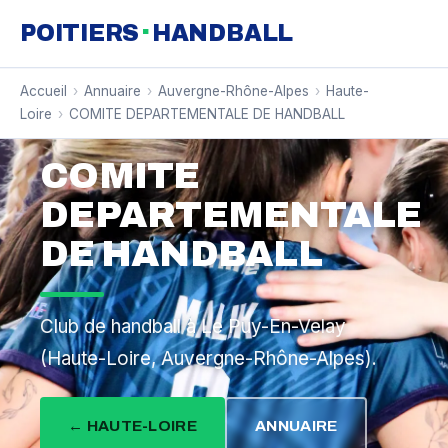
·
POITIERS
HANDBALL
Accueil
›
Annuaire
›
Auvergne-Rhône-Alpes
›
Haute-
Loire
›
COMITE DEPARTEMENTALE DE HANDBALL
COMITE
DEPARTEMENTALE
DE HANDBALL
Club de handball à Le Puy-En-Velay
(Haute-Loire, Auvergne-Rhône-Alpes).
← HAUTE-LOIRE
ANNUAIRE