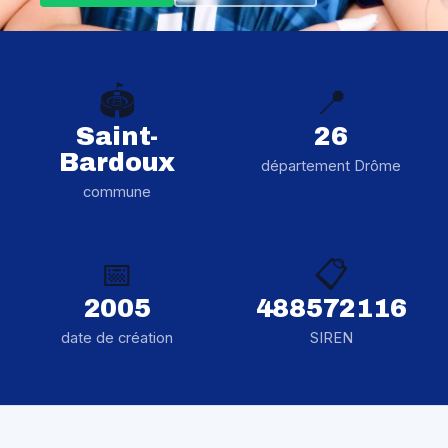
🏟️
📍
Saint-
26
Bardoux
département Drôme
commune
📅
📋
2005
488572116
date de création
SIREN