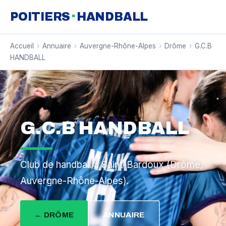
·
POITIERS
HANDBALL
Accueil
›
Annuaire
›
Auvergne-Rhône-Alpes
›
Drôme
›
G.C.B
HANDBALL
G.C.B HANDBALL
Club de handball à Saint-Bardoux (Drôme,
Auvergne-Rhône-Alpes).
← DRÔME
ANNUAIRE