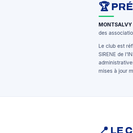
🏆 PR
MONTSALVY 
des associatio
Le club est r
SIRENE de l'I
administrative
mises à jour 
📍 LE