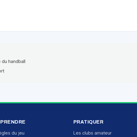
e du handball
ort
PRENDRE
PRATIQUER
ègles du jeu
Les clubs amateur