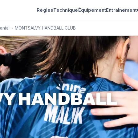
Règles
Technique
Équipement
Entraînement
antal
›
MONTSALVY HANDBALL CLUB
Y HANDBALL