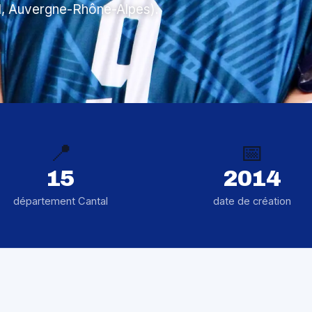
al, Auvergne-Rhône-Alpes).
📍
📅
15
2014
département Cantal
date de création