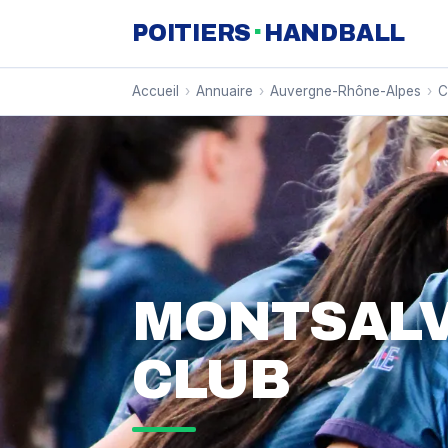
·
POITIERS
HANDBALL
Accueil
›
Annuaire
›
Auvergne-Rhône-Alpes
›
C
MONTSALV
CLUB