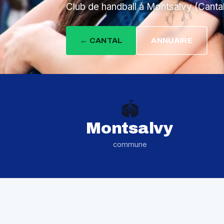
Club de handball à Montsalvy (Cant
← CANTAL
ANNUAIRE
🏟️
Montsalvy
commune