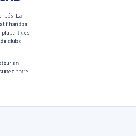
encés. La
atif handball
 plupart des
 de clubs
ateur en
sultez notre