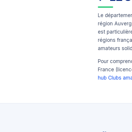
Le départeme
région Auver
est particuli
régions frança
amateurs solid
Pour comprendr
France (licenc
hub Clubs ama