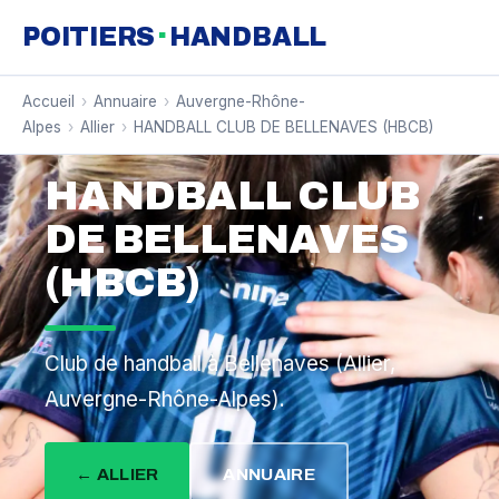
·
POITIERS
HANDBALL
Accueil
›
Annuaire
›
Auvergne-Rhône-
Alpes
›
Allier
›
HANDBALL CLUB DE BELLENAVES (HBCB)
HANDBALL CLUB
DE BELLENAVES
(HBCB)
Club de handball à Bellenaves (Allier,
Auvergne-Rhône-Alpes).
← ALLIER
ANNUAIRE